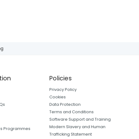
goods…
social and
hile
ed for key
ustomers,
mmunities.
ng
tion
Policies
Privacy Policy
Cookies
AQs
Data Protection
Terms and Conditions
Software Support and Training
Modern Slavery and Human
ers Programmes
Trafficking Statement