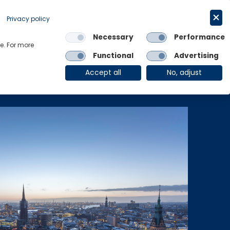
Get in touch
English
Privacy policy
Necessary
Performance
Links
e. For more
Functional
Advertising
OE Group
Client Login
Accept all
No, adjust