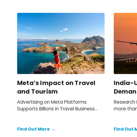
Meta’s Impact on Travel
India-U
and Tourism
Demand
Advertising on Meta Platforms
Research B
Supports Billions in Travel Business
more than
Revenue Across the US, EU27, and UK
demand m
without e
unfulfilled
Find Out More
→
Find Out 