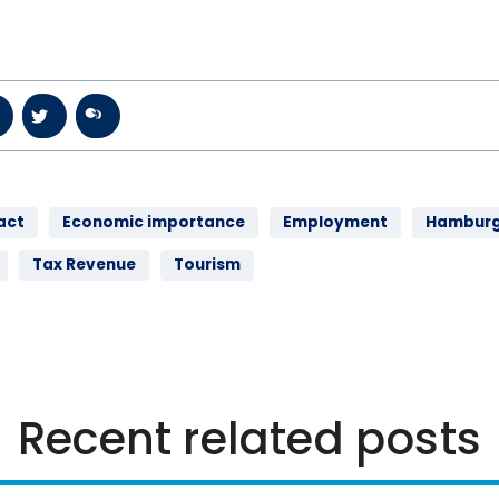
act
Economic importance
Employment
Hambur
Tax Revenue
Tourism
Recent related posts