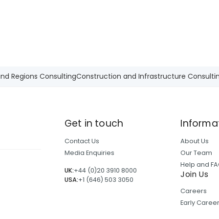
supported through trade
facilitation and evaluating 
environmental outcomes, w
mapping how value is creat
stakeholders: employees, c
suppliers, partners, and co
and Regions Consulting
Construction and Infrastructure Consulti
Get in touch
Informa
Contact Us
About Us
Media Enquiries
Our Team
Help and F
UK:
+44 (0)20 3910 8000
Join Us
USA:
+1 (646) 503 3050
Careers
Early Care