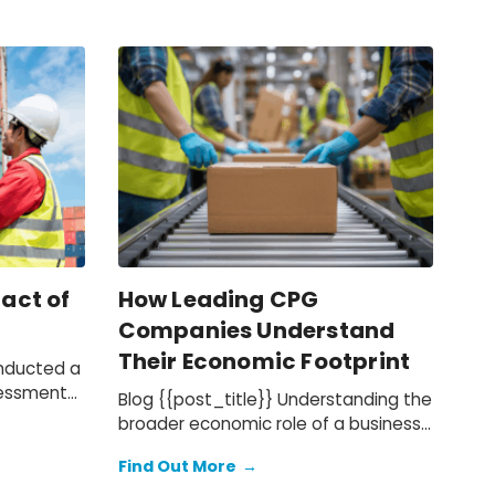
act of
How Leading CPG
Companies Understand
Their Economic Footprint
onducted a
sessment
Blog {{post_title}} Understanding the
 2022–
broader economic role of a business
d’s
is becoming increasingly important
ifying its
Find Out More
→
for companies in the consumer
ivity