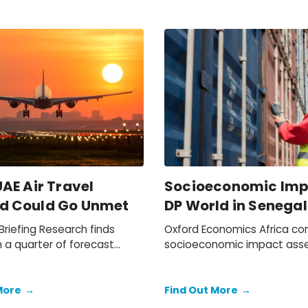
AE Air Travel
Socioeconomic Imp
 Could Go Unmet
DP World in Senegal
riefing Research finds
Oxford Economics Africa c
 a quarter of forecast
socioeconomic impact as
ay remain unserved
of DP World Dakar covering
xpansion, equating to 54.5M
2024. We assessed DP Worl
…
operations in Senegal, quant
More
→
Find Out More
→
economic footprint, the act