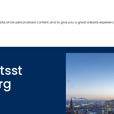
bsite, show personalised content and to give you a great website experienc
s
About
Contact
tsst
rg