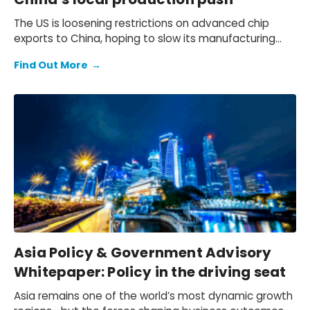
The US is loosening restrictions on advanced chip
exports to China, hoping to slow its manufacturing
progress, but China’s drive for self-sufficiency is
Find Out More
→
accelerating — will this policy shift actually work?
Asia Policy & Government Advisory
Whitepaper: Policy in the driving seat
Asia remains one of the world’s most dynamic growth