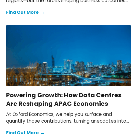
regions—but the forces shaping business outcomes
are changing.
Find Out More
→
Powering Growth: How Data Centres
Are Reshaping APAC Economies
At Oxford Economics, we help you surface and
quantify those contributions, turning anecdotes into
evidence. Our Economic Impact Consulting team
Find Out More
→
builds defensible models that capture direct, indirect,