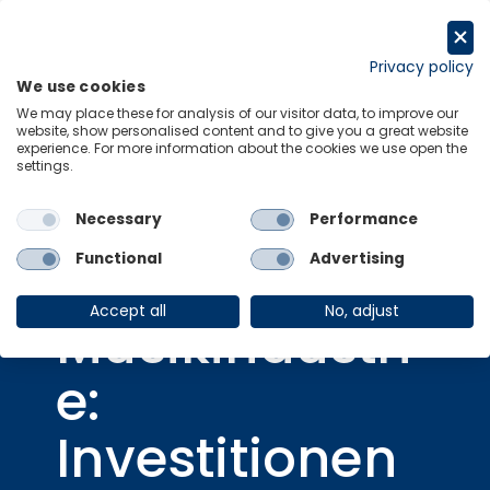
Skip
to
Request a trial
content
Privacy policy
We use cookies
Menu
Links
We may place these for analysis of our visitor data, to improve our
website, show personalised content and to give you a great website
experience. For more information about the cookies we use open the
settings.
Necessary
Performance
Consulting Report
28 Mar 2024
Functional
Advertising
Die deutsche
Accept all
No, adjust
Musikindustri
e:
Investitionen