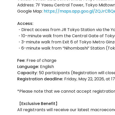
Address: 7F Yaesu Central Tower, Tokyo Midtow
Google Map:
https://maps.app.goo.gl/ZQJrC8
Access:
・Direct access from JR Tokyo Station via the Y
・10-minute walk from the Central Gate of Tokyo
・3-minute walk from Exit 6 of Tokyo Metro Ginza
・6-minute walk from “Nihombashi” Station (Tokyo
Fee:
Free of charge
Language:
English
Capacity:
50 participants (Registration will clo
Registration deadline:
Friday, May 22, 2026, at 1
*Please note that we cannot accept registration
【Exclusive Benefit】
All registrants will receive our latest macroeco