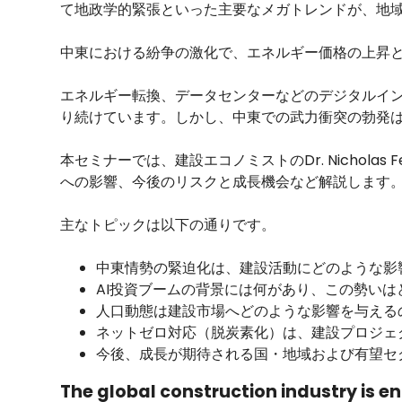
て地政学的緊張といった主要なメガトレンドが、地
中東における紛争の激化で、エネルギー価格の上昇
エネルギー転換、データセンターなどのデジタルイ
り続けています。しかし、中東での武力衝突の勃発
本セミナーでは、建設エコノミストのDr. Nichol
への影響、今後のリスクと成長機会など解説します
主なトピックは以下の通りです。
中東情勢の緊迫化は、建設活動にどのような影
AI投資ブームの背景には何があり、この勢いは
人口動態は建設市場へどのような影響を与える
ネットゼロ対応（脱炭素化）は、建設プロジェ
今後、成長が期待される国・地域および有望セ
The global construction industry is en