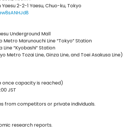
n Yaesu 2-2-1 Yaesu, Chuo-ku, Tokyo
Qew8sANHJd8
aesu Underground Mall
 Metro Marunouchi Line “Tokyo” Station
 Line “Kyobashi” Station
 Metro Tozai Line, Ginza Line, and Toei Asakusa Line)
se once capacity is reached)
7:00 JST
s from competitors or private individuals.
nomic research reports.