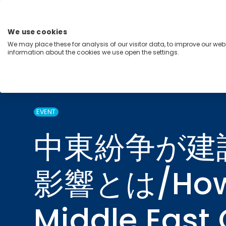
Skip
to
content
We use cookies
Menu
We may place these for analysis of our visitor data, to improve our we
information about the cookies we use open the settings.
Capabilities
Industries
Regions
Insight
EVENT
中東紛争が建
影響とは/How w
Middle East 