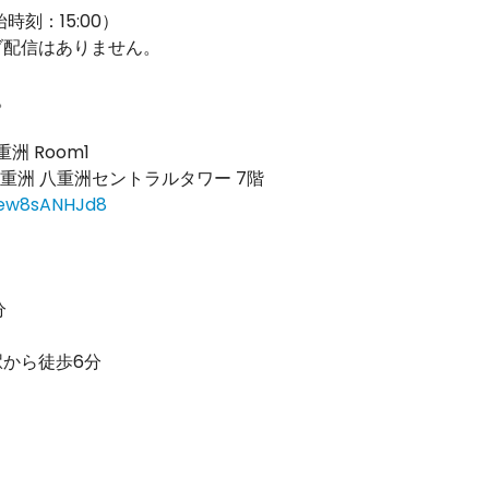
始時刻：15:00）
ブ配信はありません。
。
重洲 Room1
八重洲 八重洲セントラルタワー 7階
Qew8sANHJd8
分
から徒歩6分
）