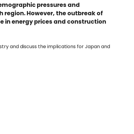
, demographic pressures and
ch region. However, the outbreak of
se in energy prices and construction
ustry and discuss the implications for Japan and