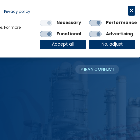
Request a trial
English
Privacy policy
Necessary
Performance
Links
e. For more
Functional
Advertising
OE Group
Client Login
Accept all
No, adjust
IRAN CONFLICT