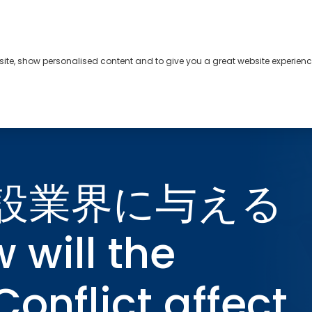
bsite, show personalised content and to give you a great website experienc
s
About
Contact
設業界に与える
ill the
Conflict affect