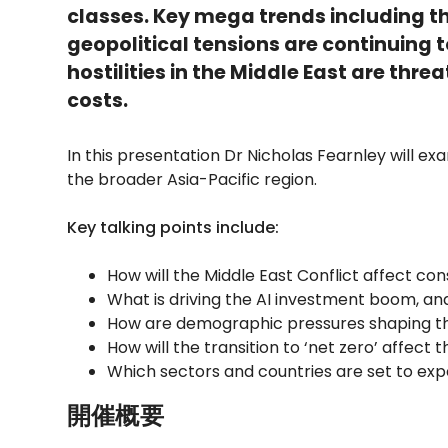
classes. Key mega trends including th
geopolitical tensions are continuing 
hostilities in the Middle East are thr
costs.
In this presentation Dr Nicholas Fearnley will e
the broader Asia-Pacific region.
Key talking points include:
How will the Middle East Conflict affect con
What is driving the AI investment boom, and
How are demographic pressures shaping t
How will the transition to ‘net zero’ affect 
Which sectors and countries are set to ex
開催概要