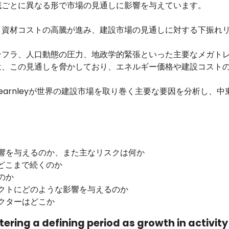
域ごとに異なる形で市場の見通しに影響を与えています。
と資材コストの高騰が進み、建設市場の見通しに対する下振れ
ンフラ、人口動態の圧力、地政学的緊張といった主要なメガト
は、この見通しを脅かしており、エネルギー価格や建設コスト
as Fearnleyが世界の建設市場を取り巻く主要な要因を分析
。
響を与えるのか、また主なリスクは何か
どこまで続くのか
のか
クトにどのような影響を与えるのか
クターはどこか
tering a defining period as growth in activit