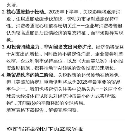
火墙。
核心通胀趋于松动。
2026年下半年，关税影响将逐渐消
退，住房通胀放缓步伐加快，劳动力市场对通胀保持中
性。消费者通胀心理值得密切关注——企业与消费者普遍
认为较高通胀是后疫情经济的常态特征，而非短期异常现
象。
AI投资持续发力，非AI设备支出同步扩张。
经济仍将受益
于AI支出的增长，同时政策不确定性消退、企业债券利差
收窄、企业利润率保持高位，以及《大而美法案》中的投
资激励措施，都将推动非AI领域的设备投资加速增长。
新贸易秩序的第二阶段。
关税政策的起伏波动在所难免，
但《美墨加协定》重新谈判将成为2026年最重要的贸易
事件之一。我们也将密切关注美中贸易关系——这两个全
球最大经济体正试图以对经济冲击最小的方式实现“脱
钩”，其间微妙的平衡将影响全球格局。
填写表格下载报告，解锁完整洞察。
您可能还会对以下内容感兴趣