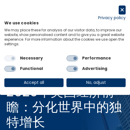
跳
至
Request a trial
内
Privacy policy
We use cookies
容
Menu
Links
We may place these for analysis of our visitor data, to improve our
website, show personalised content and to give you a great website
experience. For more information about the cookies we use open the
Home
Research Briefings
settings.
2026年美国经济前瞻：分化世界中的独特增长
Necessary
Performance
Functional
Advertising
研究简报
10 12 月 2025
Accept all
No, adjust
2026年美国经济前
瞻：分化世界中的独
特增长