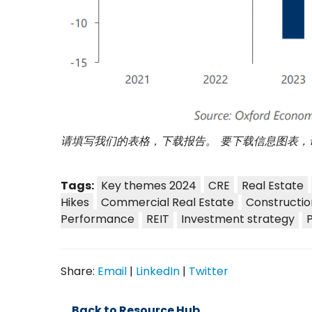
请填写我们的表格，下载报告。 要下载信息图表，
Tags:
Key themes 2024
CRE
Real Estate
Hikes
Commercial Real Estate
Constructio
Performance
REIT
Investment strategy
Share:
Email
|
LinkedIn
|
Twitter
Back to Resource Hub