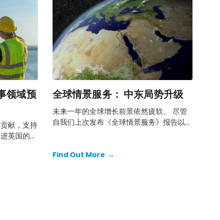
事领域预
全球情景服务： 中东局势升级
未来一年的全球增长前景依然疲软。 尽管
自我们上次发布《全球情景服务》报告以
大贡献，支持
来，我们的基线预测略有上调，但我们仍然
促进英国的互
认为未来几个季度将长期保持平稳增长，且
面也发挥着重
增长幅度不会太大。
Find Out More
→