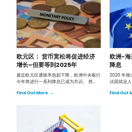
欧元区： 货币宽松将促进经济
欧洲-
增长–但要等到2025年
降息
最近欧元区通胀率急剧下降，欧洲中央银行
2020 
今年将进行一系列降息已成为共识。 然
法国就业人
而，货币政策的传导需要时间，我们认为在
这种增长还
Find Out More
→
Find Out 
2025 年之前，宽松货币政策不会对经济增
的效率，这
长产生太大的推动作用，但也有可能出现一
和增长潜力
些上行惊喜。
补贴会降低
期债务动态