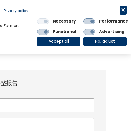
Privacy policy
Request a trial
简体中文
Necessary
Performance
e. For more
Links
Functional
Advertising
OE Group
Client Login
Accept all
No, adjust
完整报告