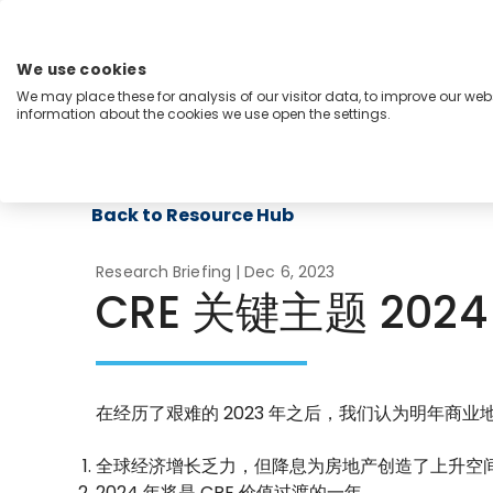
跳
至
内
We use cookies
容
We may place these for analysis of our visitor data, to improve our we
Menu
information about the cookies we use open the settings.
能力
行业
洞察
关于我们
Back to Resource Hub
Research Briefing
| Dec 6, 2023
CRE 关键主题 202
在经历了艰难的 2023 年之后，我们认为明年商
全球经济增长乏力，但降息为房地产创造了上升空
2024 年将是 CRE 价值过渡的一年。