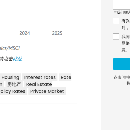
请点击
此处
.
Housing
Interest rates
Rate
n
房地产
Real Estate
Policy Rates
Private Market