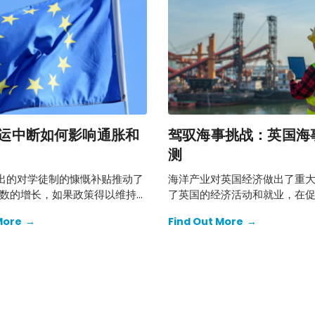
海运中断如何影响通胀和
驾驭海事挑战：英国海
测
年推出的对学徒制的慷慨补贴推动了
海洋产业对英国经济做出了重
数的增长，如果政策得以维持，
了英国的经济活动和就业，在
将继续。 关键在于提高该计划
联互通、贸易、旅游和能源方
More
→
Find Out More
→
将增强法国公共债务的可持续性
要的经济作用。
。 仅仅出于预算原因削减现有
产出水平，而不会改善该国的长
。