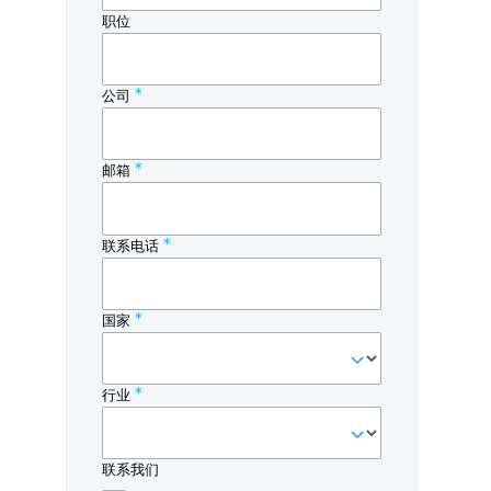
美伊战事僵持，促使多领域预测全
伊朗战事久拖不
面调整
陷入衰退
美以与伊朗的冲突将对中东...
在我们的全新“伊朗