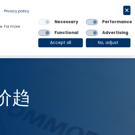
Privacy policy
Request a trial
简体中文
Necessary
Performance
e. For more
Links
Functional
Advertising
OE Group
Client Login
Accept all
No, adjust
价趋