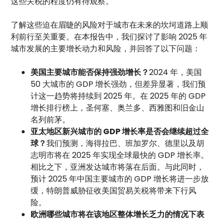
这些关税的程度仍有待观察。
了解这些迫在眉睫的风险对于城市在未来的坎坷道路上顺
利前行至关重要。在本报告中，我们探讨了影响 2025 年
城市发展的主要增长动力和风险，并回答了以下问题：
美国主要城市能否保持强劲增长？
2024 年，美国
50 大城市的 GDP 增长强劲，但差异显著，我们预
计这一趋势将持续到 2025 年。在 2025 年的 GDP
增长排行榜上，圣何塞、奥兰多、西雅图和旧金山
名列前茅。
亚太地区新兴城市的 GDP 增长率是否会继续超过全
球？
我们预测，海得拉巴、班加罗尔、德里以及胡
志明市将在 2025 年实现全球最快的 GDP 增长率。
相比之下，亚洲发达城市将落在后面。与此同时，
预计 2025 年中国主要城市的 GDP 增长将进一步放
缓，特朗普威胁征收美国贸易关税将带来下行风
险。
欧洲哪些城市将在该地区整体增长乏力的情况下表