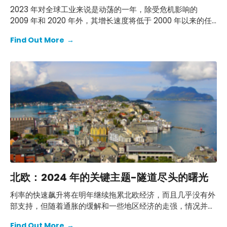
2023 年对全球工业来说是动荡的一年，除受危机影响的
2009 年和 2020 年外，其增长速度将低于 2000 年以来的任
何其他年份。 在经历了两年工业增长异常低于全球 GDP 的表
Find Out More
→
现之后，2024 年应恢复工业表现优于整体经济的常态。
北欧：2024 年的关键主题-隧道尽头的曙光
利率的快速飙升将在明年继续拖累北欧经济，而且几乎没有外
部支持，但随着通胀的缓解和一些地区经济的走强，情况并非
一片灰暗。 我们认为，有四个主题将是描绘 2024 年北欧经
Find Out More
→