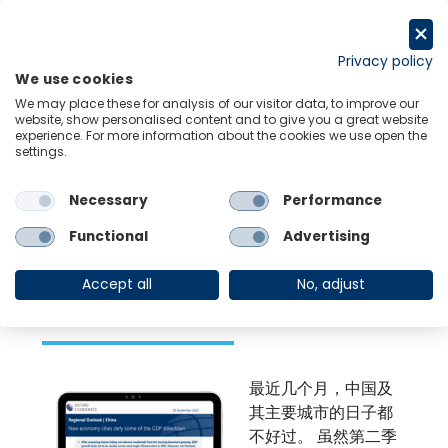
跳
至
Request a trial
内
Privacy policy
We use cookies
容
Menu
Links
We may place these for analysis of our visitor data, to improve our
website, show personalised content and to give you a great website
experience. For more information about the cookies we use open the
settings.
Back to Resource Hub
Necessary
Performance
Research Briefing
| Oct 5, 2023
新经济城市抵御了中
Functional
Advertising
国 GDP 的部分放缓
Accept all
No, adjust
最近几个月，中国及
其主要城市的日子都
不好过。 虽然第二季