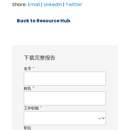
Share:
Email
|
LinkedIn
|
Twitter
Back to Resource Hub
下载完整报告