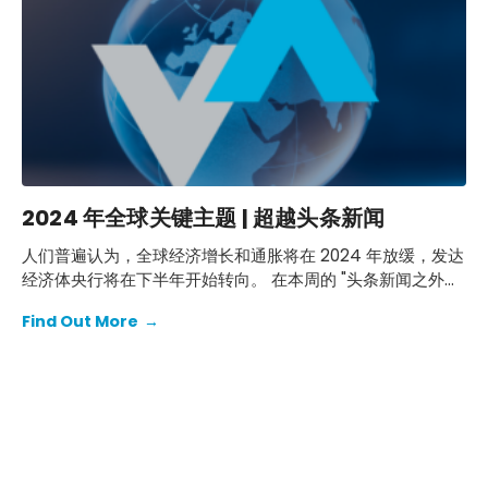
2024 年全球关键主题 | 超越头条新闻
人们普遍认为，全球经济增长和通胀将在 2024 年放缓，发达
经济体央行将在下半年开始转向。 在本周的 "头条新闻之外
"节目中，宏观预测与分析总监本-梅（Ben May）将概述我们
Find Out More
→
认为将对明年经济和金融市场的准确走向产生重要影响的三个
关键主题。