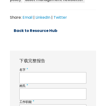
Share:
Email
|
LinkedIn
|
Twitter
Back to Resource Hub
下载完整报告