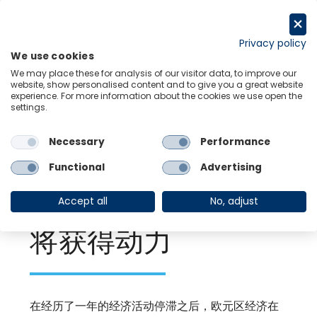
跳
至
Request a trial
内
Privacy policy
We use cookies
容
Menu
Links
We may place these for analysis of our visitor data, to improve our
website, show personalised content and to give you a great website
experience. For more information about the cookies we use open the
settings.
Back to Resource Hub
Necessary
Performance
Research Briefing
| Nov 28, 2023
2024年欧洲区域关
Functional
Advertising
键主题-脆弱的复苏
Accept all
No, adjust
将获得动力
在经历了一年的经济活动停滞之后，欧元区经济在