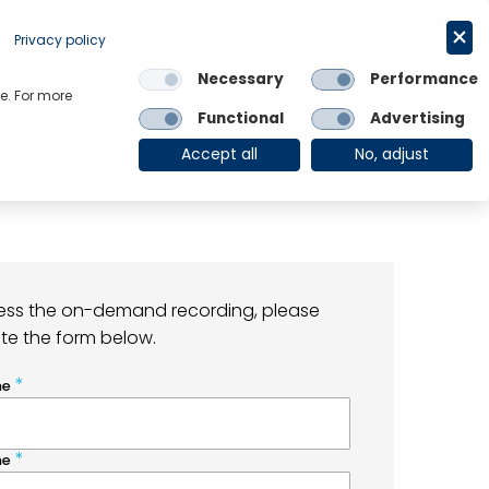
Privacy policy
Request a trial
简体中文
Necessary
Performance
e. For more
Links
Functional
Advertising
OE Group
Client Login
Accept all
No, adjust