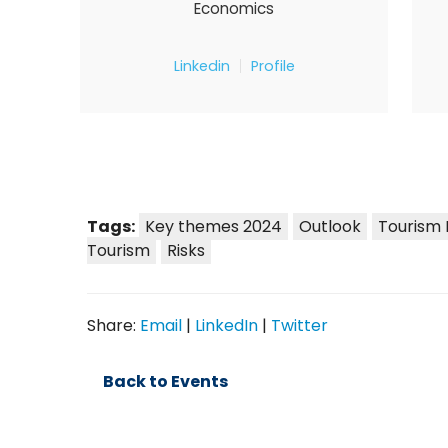
Economics
Linkedin
Profile
Tags:
Key themes 2024
Outlook
Tourism
Tourism
Risks
Share:
Email
|
LinkedIn
|
Twitter
Back to Events