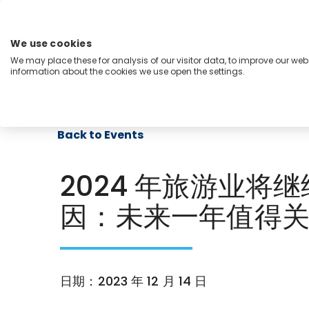
跳
至
内
We use cookies
容
We may place these for analysis of our visitor data, to improve our we
Menu
information about the cookies we use open the settings.
能力
行业
洞察
关于我们
Back to Events
2024 年旅游业将
因：未来一年值得
日期：2023 年 12 月 14 日