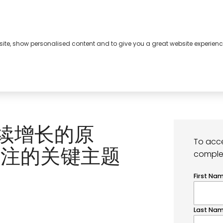
bsite, show personalised content and to give you a great website experienc
继续增长的原
关注的关键主题