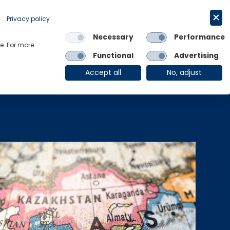
Privacy policy
申请试用
简体中文
Necessary
Performance
e. For more
Links
Functional
Advertising
OE Group
Client Login
Accept all
No, adjust