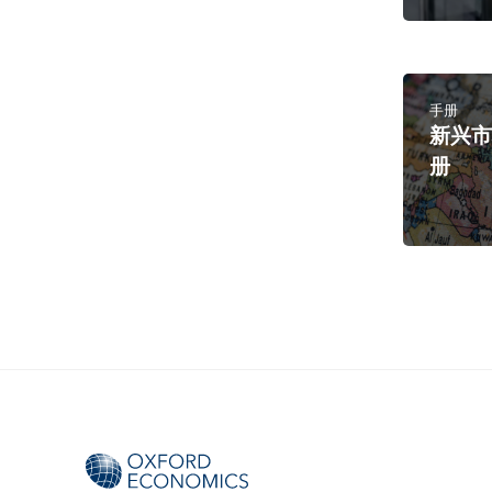
手册
新兴
册