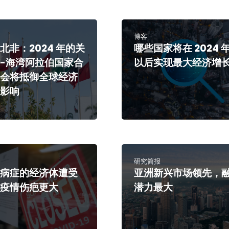
博客
北非：2024 年的关
哪些国家将在 2024 
-海湾阿拉伯国家合
以后实现最大经济增
员会将抵御全球经济
的影响
研究简报
存病症的经济体遭受
亚洲新兴市场领先，
冠疫情伤疤更大
潜力最大