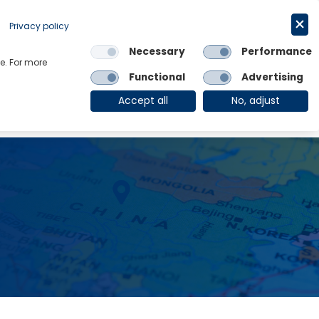
Privacy policy
Request a trial
简体中文
Necessary
Performance
e. For more
Links
Functional
Advertising
OE Group
Client Login
Accept all
No, adjust