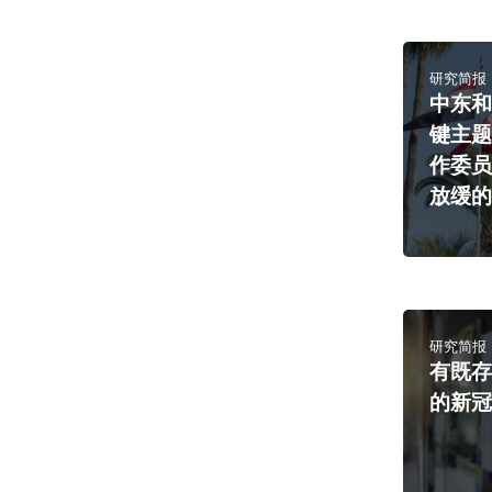
研究简报
中东和
键主题
作委
放缓
研究简报
有既
的新