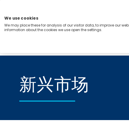
跳
至
内
We use cookies
容
We may place these for analysis of our visitor data, to improve our we
Menu
information about the cookies we use open the settings.
能力
行业
洞察
关于我们
Home
新兴市场
新兴市场