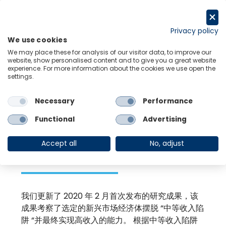
跳
至
Request a trial
内
Privacy policy
We use cookies
容
Menu
Links
We may place these for analysis of our visitor data, to improve our
website, show personalised content and to give you a great website
experience. For more information about the cookies we use open the
settings.
Back to Resource Hub
Necessary
Performance
Research Briefing
| Nov 10, 2023
亚洲新兴市场领先，
Functional
Advertising
融合潜力最大
Accept all
No, adjust
我们更新了 2020 年 2 月首次发布的研究成果，该
成果考察了选定的新兴市场经济体摆脱 “中等收入陷
阱 “并最终实现高收入的能力。 根据中等收入陷阱