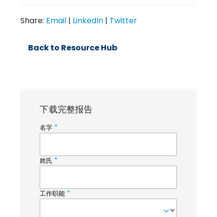
Share:
Email
|
LinkedIn
|
Twitter
Back to Resource Hub
下载完整报告