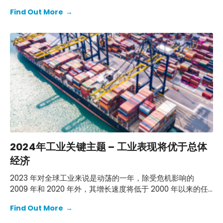
险，但我们预计这不足以防止增长下滑趋势持续下去。 认识
Find Out More
→
到存在上行风险，即政府可能通过刺激实现 2024 年的高增长
目标。
2024年工业关键主题 – 工业表现将优于总体
经济
2023 年对全球工业来说是动荡的一年，除受危机影响的
2009 年和 2020 年外，其增长速度将低于 2000 年以来的任
何其他年份。 在经历了两年工业增长异常低于全球 GDP 的表
Find Out More
→
现之后，2024 年应恢复工业表现优于整体经济的常态。