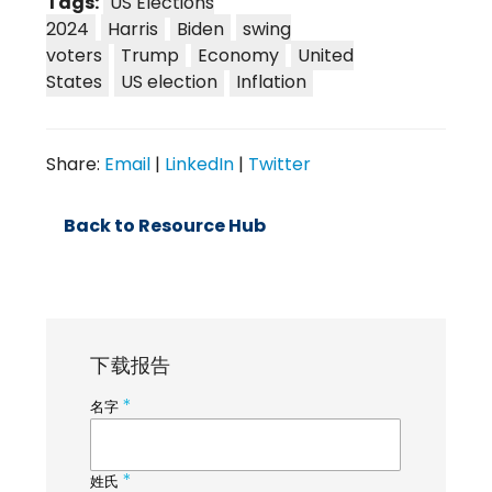
Tags:
US Elections
2024
Harris
Biden
swing
voters
Trump
Economy
United
States
US election
Inflation
Share:
Email
|
LinkedIn
|
Twitter
Back to Resource Hub
下载报告