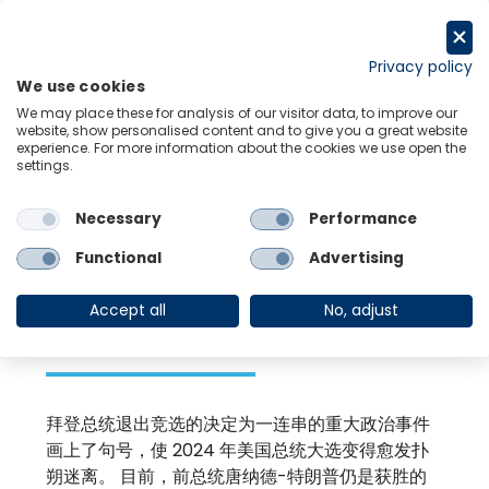
跳
至
Request a trial
内
Privacy policy
We use cookies
容
Menu
Links
We may place these for analysis of our visitor data, to improve our
website, show personalised content and to give you a great website
experience. For more information about the cookies we use open the
settings.
Back to Resource Hub
Necessary
Performance
Research Briefing
| Jul 22, 2024
美国总统大选模型的
Functional
Advertising
更新
Accept all
No, adjust
拜登总统退出竞选的决定为一连串的重大政治事件
画上了句号，使 2024 年美国总统大选变得愈发扑
朔迷离。 目前，前总统唐纳德-特朗普仍是获胜的