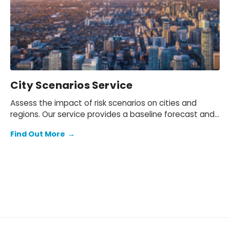
City Scenarios Service
Assess the impact of risk scenarios on cities and
regions. Our service provides a baseline forecast and
three alternative scenarios for a broad range of
Find Out More
→
economic and demographic indicators for each
location.