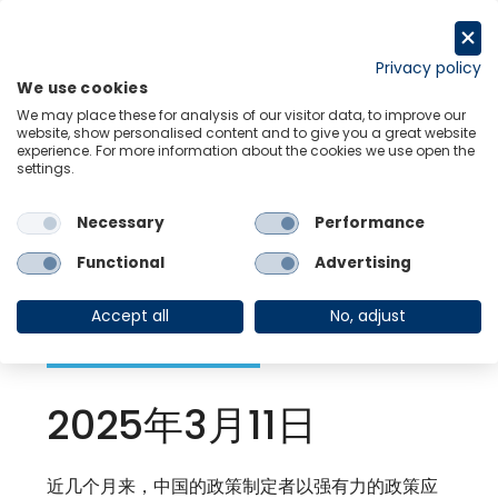
跳
至
Request a trial
内
Privacy policy
We use cookies
容
Menu
Links
We may place these for analysis of our visitor data, to improve our
website, show personalised content and to give you a great website
experience. For more information about the cookies we use open the
settings.
Back to Events
Necessary
Performance
中国两会后：启示与
Functional
Advertising
展望
Accept all
No, adjust
2025年3月11日
近几个月来，中国的政策制定者以强有力的政策应