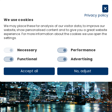
跳
至
Request a trial
内
Privacy policy
We use cookies
容
Menu
Links
We may place these for analysis of our visitor data, to improve our
website, show personalised content and to give you a great website
归档：
Webinars
experience. For more information about the cookies we use open the
settings.
Necessary
Performance
Functional
Advertising
Accept all
No, adjust