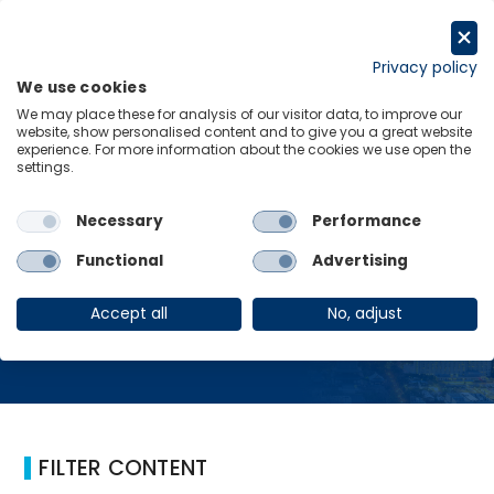
跳
至
Request a trial
内
Privacy policy
We use cookies
容
Menu
Links
We may place these for analysis of our visitor data, to improve our
website, show personalised content and to give you a great website
experience. For more information about the cookies we use open the
Home
青年商会政策
settings.
Necessary
Performance
青年商会政策
Functional
Advertising
Accept all
No, adjust
FILTER CONTENT