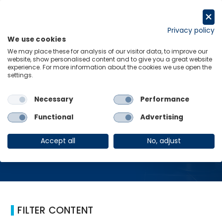
跳
至
Request a trial
内
Privacy policy
We use cookies
容
Menu
Links
We may place these for analysis of our visitor data, to improve our
website, show personalised content and to give you a great website
experience. For more information about the cookies we use open the
Home
能源和大宗商品
settings.
Necessary
Performance
能源和大宗商品
Functional
Advertising
Accept all
No, adjust
FILTER CONTENT