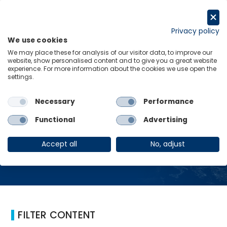
跳
至
Request a trial
内
Privacy policy
We use cookies
容
Menu
Links
We may place these for analysis of our visitor data, to improve our
website, show personalised content and to give you a great website
experience. For more information about the cookies we use open the
Home
2024
settings.
Necessary
Performance
2024
Functional
Advertising
Accept all
No, adjust
FILTER CONTENT