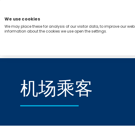
跳
至
内
We use cookies
容
We may place these for analysis of our visitor data, to improve our we
Menu
information about the cookies we use open the settings.
能力
行业
洞察
关于我们
Home
机场乘客
机场乘客