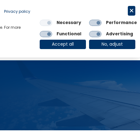
Privacy policy
Request a trial
简体中文
Necessary
Performance
e. For more
Links
Functional
Advertising
OE Group
Client Login
Accept all
No, adjust