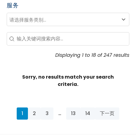
服务
服务
服务
Search – Resource Hub
Search content
Displaying 1 to 18 of 247 results
Sorry, no results match your search
criteria.
1
2
3
…
13
14
下一页