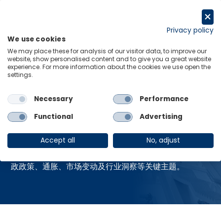
跳
至
申请试用
内
Privacy policy
We use cookies
容
Menu
Links
We may place these for analysis of our visitor data, to improve our
website, show personalised content and to give you a great website
experience. For more information about the cookies we use open the
Home
资源中心
settings.
Necessary
Performance
资源中心
Functional
Advertising
Accept all
No, adjust
获取牛津经济研究院最新的全球热点报告，涵盖贸易、财
政政策、通胀、市场变动及行业洞察等关键主题。