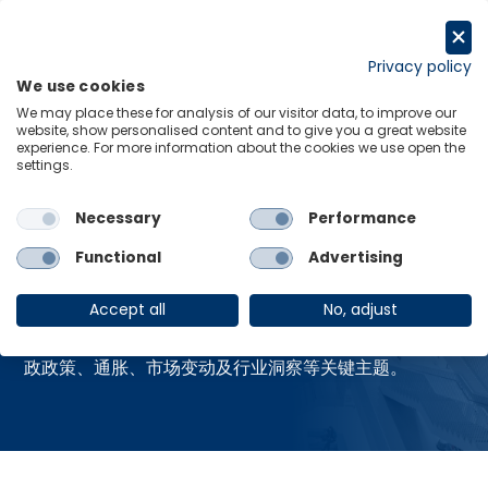
跳
至
申请试用
内
Privacy policy
We use cookies
容
Menu
Links
We may place these for analysis of our visitor data, to improve our
website, show personalised content and to give you a great website
experience. For more information about the cookies we use open the
Home
资源中心
settings.
Necessary
Performance
资源中心
Functional
Advertising
Accept all
No, adjust
获取牛津经济研究院最新的全球热点报告，涵盖贸易、财
政政策、通胀、市场变动及行业洞察等关键主题。