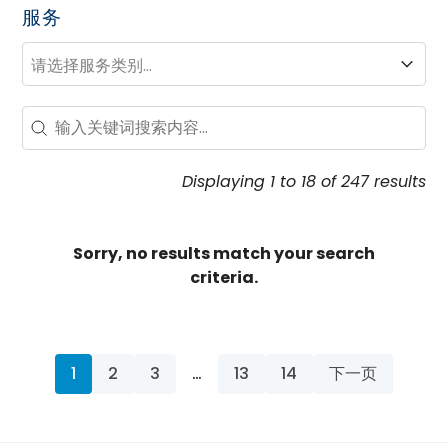
服务
服务
服务
Search – Resource Hub
Search content
Displaying 1 to 18 of 247 results
Sorry, no results match your search
criteria.
1
2
3
…
13
14
下一页