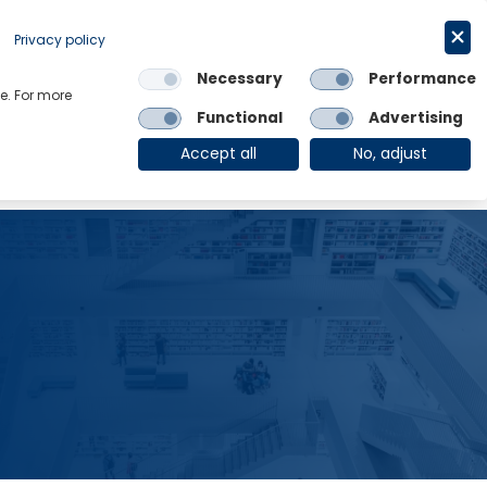
Privacy policy
申请试用
简体中文
Necessary
Performance
e. For more
Links
Functional
Advertising
OE Group
Client Login
Accept all
No, adjust