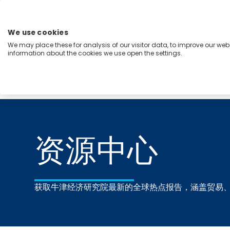
跳
至
内
We use cookies
容
We may place these for analysis of our visitor data, to improve our we
Menu
information about the cookies we use open the settings.
能力
行业
洞察
关于我们
Home
资源中心
资源中心
获取牛津经济研究院最新的全球热点报告，涵盖贸易