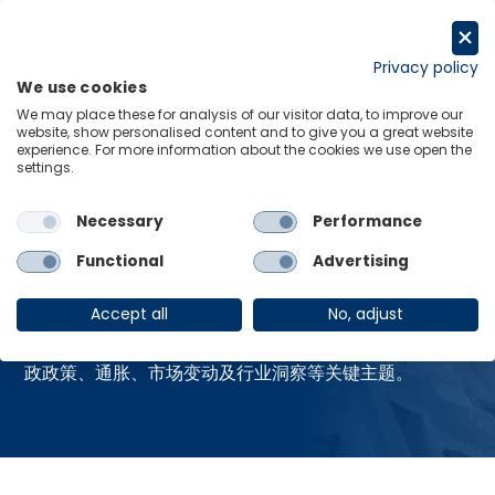
跳
至
申请试用
内
Privacy policy
We use cookies
容
Menu
Links
We may place these for analysis of our visitor data, to improve our
website, show personalised content and to give you a great website
experience. For more information about the cookies we use open the
Home
资源中心
settings.
Necessary
Performance
资源中心
Functional
Advertising
Accept all
No, adjust
获取牛津经济研究院最新的全球热点报告，涵盖贸易、财
政政策、通胀、市场变动及行业洞察等关键主题。