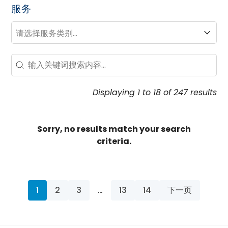
服务
服务
服务
Search – Resource Hub
Search content
Displaying 1 to 18 of 247 results
Sorry, no results match your search
criteria.
1
2
3
…
13
14
下一页