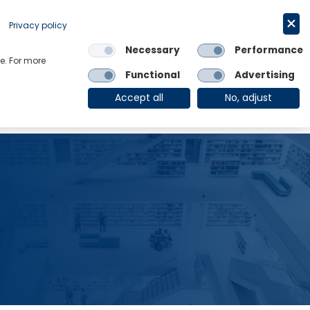
Privacy policy
申请试用
简体中文
Necessary
Performance
e. For more
Links
Functional
Advertising
OE Group
Client Login
Accept all
No, adjust