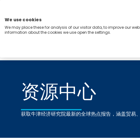
跳
至
内
We use cookies
容
We may place these for analysis of our visitor data, to improve our we
Menu
information about the cookies we use open the settings.
能力
行业
洞察
关于我们
Home
资源中心
资源中心
获取牛津经济研究院最新的全球热点报告，涵盖贸易