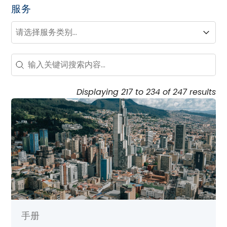
服务
服务
服务
服务
Search - Resource Hub
Search content
Displaying 217 to 234 of 247 results
手册