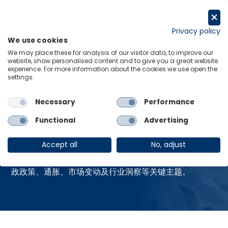
跳
至
申请试用
内
Privacy policy
We use cookies
容
Menu
Links
We may place these for analysis of our visitor data, to improve our
website, show personalised content and to give you a great website
experience. For more information about the cookies we use open the
Home
资源中心
settings.
Necessary
Performance
资源中心
Functional
Advertising
Accept all
No, adjust
获取牛津经济研究院最新的全球热点报告，涵盖贸易、财
政政策、通胀、市场变动及行业洞察等关键主题。