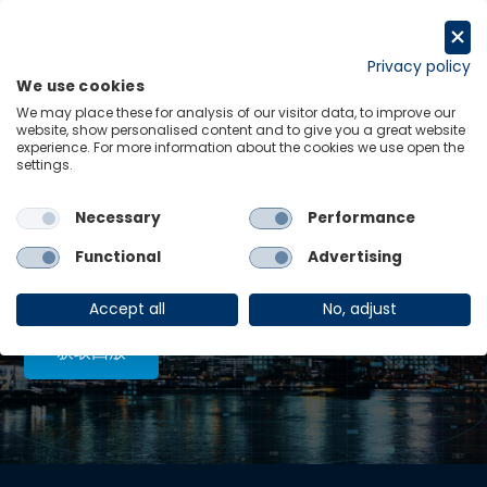
跳
至
申请试用
内
Privacy policy
We use cookies
容
Menu
Links
We may place these for analysis of our visitor data, to improve our
website, show personalised content and to give you a great website
experience. For more information about the cookies we use open the
最新见解:
settings.
大宗商品价格预测上调
查看全部
Necessary
Performance
Functional
Advertising
重磅中文研讨会 | 2026年下半年全
球经济展望：开局向好，风险犹存
Accept all
No, adjust
获取回放