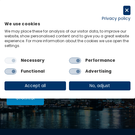
跳
至
申请试用
内
Privacy policy
We use cookies
容
Menu
Links
We may place these for analysis of our visitor data, to improve our
website, show personalised content and to give you a great website
experience. For more information about the cookies we use open the
最新见解:
settings.
大宗商品价格预测上调
查看全部
Necessary
Performance
Functional
Advertising
重磅中文研讨会 | 2026年下半年全
球经济展望：开局向好，风险犹存
Accept all
No, adjust
获取回放