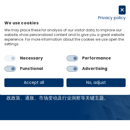
跳
至
申请试用
内
Privacy policy
We use cookies
容
Menu
Links
We may place these for analysis of our visitor data, to improve our
website, show personalised content and to give you a great website
experience. For more information about the cookies we use open the
Home
资源中心
settings.
Necessary
Performance
资源中心
Functional
Advertising
Accept all
No, adjust
获取牛津经济研究院最新的全球热点报告，涵盖贸易、财
政政策、通胀、市场变动及行业洞察等关键主题。