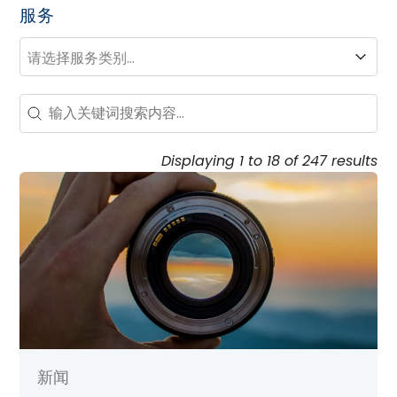
服务
服务
服务
Search – Resource Hub
Search content
Displaying 1 to 18 of 247 results
新闻