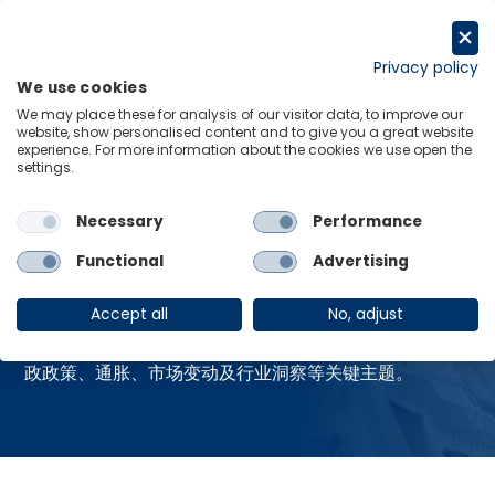
跳
至
申请试用
内
Privacy policy
We use cookies
容
Menu
Links
We may place these for analysis of our visitor data, to improve our
website, show personalised content and to give you a great website
experience. For more information about the cookies we use open the
Home
资源中心
settings.
Necessary
Performance
资源中心
Functional
Advertising
Accept all
No, adjust
获取牛津经济研究院最新的全球热点报告，涵盖贸易、财
政政策、通胀、市场变动及行业洞察等关键主题。