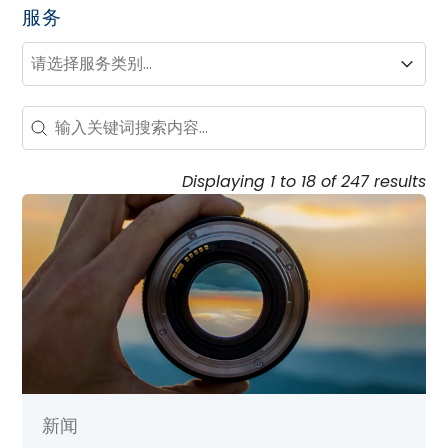
服务
服务
服务
服务
Search - Resource Hub
Search content
Displaying 1 to 18 of 247 results
新闻